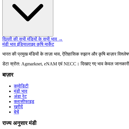
दिल्ली की सभी मंडियों के सभी भाव →
मंडी भाव इंडिया
लाइव कृषि मार्केट
भारत की प्रमुख मंडियों के ताज़ा भाव, ऐतिहासिक रुझान और कृषि बाज़ार विश्ल
डेटा स्रोत: Agmarknet, eNAM एवं NECC। दिखाए गए भाव केवल जानकारी क
बाज़ार
कमोडिटी
मंडी भाव
अंडा रेट
क्लासीफाइड
खरीदें
बेचें
राज्य अनुसार मंडी