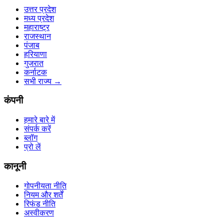
उत्तर प्रदेश
मध्य प्रदेश
महाराष्ट्र
राजस्थान
पंजाब
हरियाणा
गुजरात
कर्नाटक
सभी राज्य
→
कंपनी
हमारे बारे में
संपर्क करें
ब्लॉग
प्रो लें
कानूनी
गोपनीयता नीति
नियम और शर्तें
रिफंड नीति
अस्वीकरण