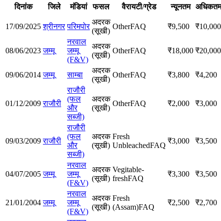
दिनांक
जिले
मंडियां
फसल
वैरायटी/ग्रेड
न्यूनतम
अधिकत
अदरक
17/09/2025
श्रीनगर
परिमपोर
Other
FAQ
₹
9,500
₹
10,000
(सूखी)
नरवाल
अदरक
08/06/2023
जम्मू
जम्मू
Other
FAQ
₹
18,000
₹
20,000
(सूखी)
(F&V)
अदरक
09/06/2014
जम्मू
साम्बा
Other
FAQ
₹
3,800
₹
4,200
(सूखी)
राजौरी
(फल
अदरक
01/12/2009
राजौरी
Other
FAQ
₹
2,000
₹
3,000
और
(सूखी)
सब्जी)
राजौरी
(फल
अदरक
Fresh
09/03/2009
राजौरी
₹
3,000
₹
3,500
और
(सूखी)
Unbleached
FAQ
सब्जी)
नरवाल
अदरक
Vegitable-
04/07/2005
जम्मू
जम्मू
₹
3,300
₹
3,500
(सूखी)
fresh
FAQ
(F&V)
नरवाल
अदरक
Fresh
21/01/2004
जम्मू
जम्मू
₹
2,500
₹
2,700
(सूखी)
(Assam)
FAQ
(F&V)