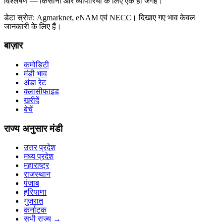
विश्लेषण — किसानों और व्यापारियों के लिए एक ही जगह।
डेटा स्रोत: Agmarknet, eNAM एवं NECC। दिखाए गए भाव केवल
जानकारी के लिए हैं।
बाज़ार
कमोडिटी
मंडी भाव
अंडा रेट
क्लासीफाइड
खरीदें
बेचें
राज्य अनुसार मंडी
उत्तर प्रदेश
मध्य प्रदेश
महाराष्ट्र
राजस्थान
पंजाब
हरियाणा
गुजरात
कर्नाटक
सभी राज्य
→