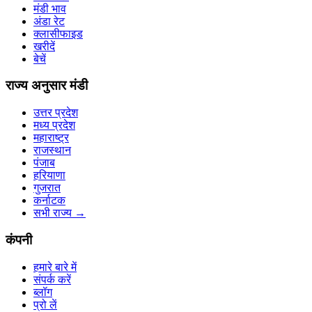
मंडी भाव
अंडा रेट
क्लासीफाइड
खरीदें
बेचें
राज्य अनुसार मंडी
उत्तर प्रदेश
मध्य प्रदेश
महाराष्ट्र
राजस्थान
पंजाब
हरियाणा
गुजरात
कर्नाटक
सभी राज्य
→
कंपनी
हमारे बारे में
संपर्क करें
ब्लॉग
प्रो लें